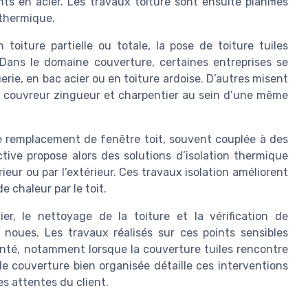
nts en acier. Les travaux toiture sont ensuite planifiés
 thermique.
toiture partielle ou totale, la pose de toiture tuiles
 Dans le domaine couverture, certaines entreprises se
rie, en bac acier ou en toiture ardoise. D’autres misent
r, couvreur zingueur et charpentier au sein d’une même
le remplacement de fenêtre toit, souvent couplée à des
ctive propose alors des solutions d’isolation thermique
rieur ou par l’extérieur. Ces travaux isolation améliorent
e chaleur par le toit.
lier, le nettoyage de la toiture et la vérification de
 noues. Les travaux réalisés sur ces points sensibles
nté, notamment lorsque la couverture tuiles rencontre
e couverture bien organisée détaille ces interventions
es attentes du client.