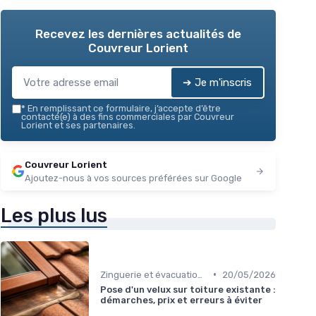
Recevez les dernières actualités de
Couvreur Lorient
➔ Je m'inscris
*
En remplissant ce formulaire, j’accepte d’être
contacté(e) à des fins commerciales par Couvreur
Lorient et ses partenaires.
Couvreur Lorient
Ajoutez-nous à vos sources préférées sur Google
Les plus lus
•
Zinguerie et évacuation des eaux
20/05/2026
Pose d'un velux sur toiture existante :
démarches, prix et erreurs à éviter