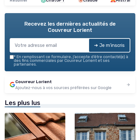
Résumer
ChatGPT
Claude
Mistral
Recevez les dernières actualités de
Couvreur Lorient
➔ Je m'inscris
*
En remplissant ce formulaire, j’accepte d’être contacté(e) à
des fins commerciales par Couvreur Lorient et ses
partenaires.
Couvreur Lorient
Ajoutez-nous à vos sources préférées sur Google
Les plus lus