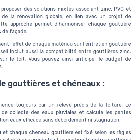
 proposer des solutions mixtes associant zinc, PVC et
s de la rénovation globale, en lien avec un projet de
ette approche permet d’harmoniser chaque gouttière
s de façade.
ment l’effet de chaque matériau sur l’entretien gouttière
l inclut aussi la compatibilité entre gouttières zinc,
ur le toit. Vous pouvez ainsi anticiper le budget de
s.
e gouttières et chéneaux :
ence toujours par un relevé précis de la toiture. Le
 de collecte des eaux pluviales et calcule les pentes
tion eaux efficace sans débordement ni stagnation.
 et chaque cheneau gouttiere est fixé selon les règles
la solidité des crochets et la continuité entre gouttières