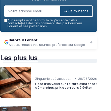
➔ Je m'inscris
*
En remplissant ce formulaire, j’accepte d’être
contacté(e) à des fins commerciales par Couvreur
Lorient et ses partenaires.
Couvreur Lorient
Ajoutez-nous à vos sources préférées sur Google
Les plus lus
•
Zinguerie et évacuation des eaux
20/05/2026
Pose d'un velux sur toiture existante :
démarches, prix et erreurs à éviter