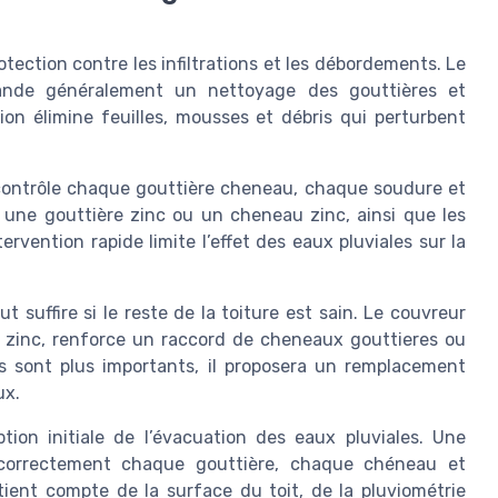
otection contre les infiltrations et les débordements. Le
ande généralement un nettoyage des gouttières et
on élimine feuilles, mousses et débris qui perturbent
l contrôle chaque gouttière cheneau, chaque soudure et
r une gouttière zinc ou un cheneau zinc, ainsi que les
rvention rapide limite l’effet des eaux pluviales sur la
t suffire si le reste de la toiture est sain. Le couvreur
 zinc, renforce un raccord de cheneaux gouttieres ou
ts sont plus importants, il proposera un remplacement
ux.
ion initiale de l’évacuation des eaux pluviales. Une
 correctement chaque gouttière, chaque chéneau et
tient compte de la surface du toit, de la pluviométrie