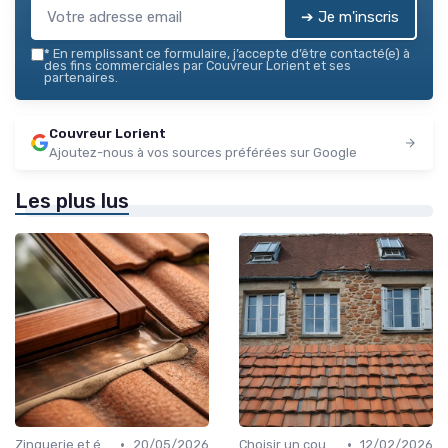
➔ Je m'inscris
*
En remplissant ce formulaire, j’accepte d’être contacté(e) à
des fins commerciales par Couvreur Lorient et ses
partenaires.
Couvreur Lorient
Ajoutez-nous à vos sources préférées sur Google
Les plus lus
•
•
Zinguerie et évacuation des eaux
20/05/2026
Choisir un couvreur
12/02/2026